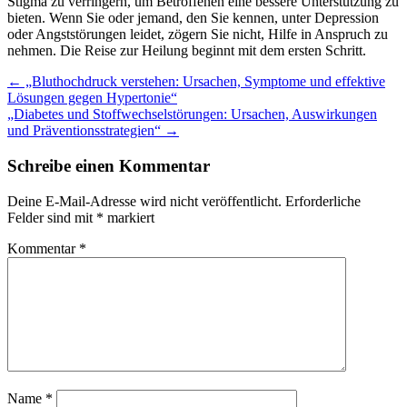
Stigma zu verringern, um Betroffenen eine bessere Unterstützung zu
bieten. Wenn Sie oder jemand, den Sie kennen, unter Depression
oder Angststörungen leidet, zögern Sie nicht, Hilfe in Anspruch zu
nehmen. Die Reise zur Heilung beginnt mit dem ersten Schritt.
Post
←
„Bluthochdruck verstehen: Ursachen, Symptome und effektive
Lösungen gegen Hypertonie“
navigation
„Diabetes und Stoffwechselstörungen: Ursachen, Auswirkungen
und Präventionsstrategien“
→
Schreibe einen Kommentar
Deine E-Mail-Adresse wird nicht veröffentlicht.
Erforderliche
Felder sind mit
*
markiert
Kommentar
*
Name
*