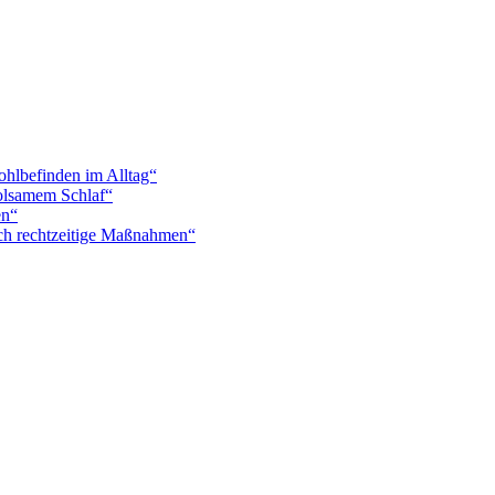
hlbefinden im Alltag“
holsamem Schlaf“
en“
ch rechtzeitige Maßnahmen“