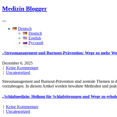
Skip
Medizin Blogger
to
content
Deutsch
Deutsch
English
Русский
„Stressmanagement und Burnout-Prävention: Wege zu mehr Woh
Dezember 6, 2025
|
Keine Kommentare
|
Uncategorized
Stressmanagement und Burnout-Prävention sind zentrale Themen in de
vorzubeugen. In diesem Artikel werden bewährte Methoden und prakti
„Schlafmedizin: Heilung für Schlafstörungen und Wege zu erho
|
Keine Kommentare
|
Uncategorized